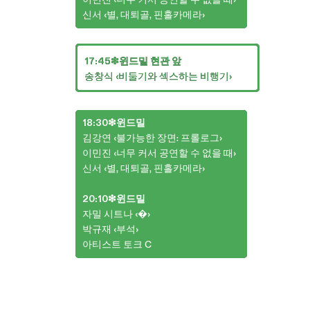
신서 ‹별, 대퇴골, 핀홀카메라›
17:45❇︎윈드밀 현관 앞
송창식 ‹비둘기와 섹스하는 비행기›
18:30❇︎윈드밀
김강연 ‹불가능한 장면: 프롤로그›
이민진 ‹너무 커서 공연할 수 없을 때›
신서 ‹별, 대퇴골, 핀홀카메라›
20:10❇︎윈드밀
자밀 시트나 ‹�›
박규재 ‹부석›
아티스트 토크 C