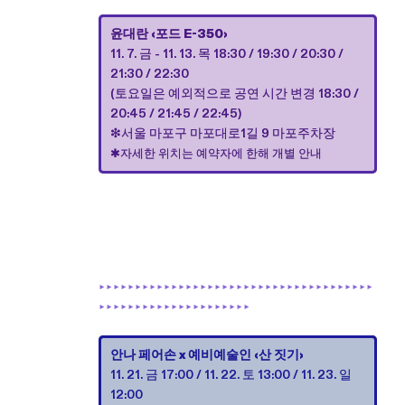
윤대란 ‹포드 E-350›
11. 7. 금 - 11. 13. 목 18:30 / 19:30 / 20:30 /
21:30 / 22:30
(토요일은 예외적으로 공연 시간 변경 18:30 /
20:45 / 21:45 / 22:45)
❇︎서울 마포구 마포대로1길 9 마포주차장
✱자세한 위치는 예약자에 한해 개별 안내
►
►
►
►
►
►
►
►
►
►
►
►
►
►
►
►
►
►
►
►
►
►
►
►
►
►
►
►
►
►
►
►
►
►
►
►
►
►
►
►
►
►
►
►
►
►
►
►
►
►
►
►
►
►
►
►
►
►
►
안나 페어손 x 예비예술인
‹산 짓기›
11. 21. 금 17:00 / 11. 22. 토 13:00 / 11. 23. 일
12:00