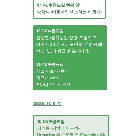
17:45❇︎윈드밀 현관 앞
송창식 ‹비둘기와 섹스하는 비행기›
18:30
❇︎
윈드밀
김강연 ‹불가능한 장면: 프롤로그›
이민진 ‹너무 커서 공연할 수 없을 때›
신서 ‹별, 대퇴골, 핀홀카메라›
20:10❇︎윈드밀
자밀 시트나 ‹�›
박규재 ‹부석›
✱아티스트 토크 A
2025. 11. 8. 토
15:05❇︎윈드밀
커넥톰 ‹기억의 재구성›
Dreaming Ai 프로젝트 ‹Dreaming Ai›