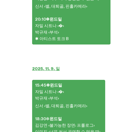
신서 ‹별, 대퇴골, 핀홀카메라›
20:10❇︎윈드밀
자밀 시트나 ‹�›
박규재 ‹부석›
✱ 아티스트 토크 B
2025. 11. 9. 일
15:45❇︎윈드밀
자밀 시트나 ‹�›
박규재 ‹부석›
신서 ‹별, 대퇴골, 핀홀카메라›
18:30
❇︎
윈드밀
김강연 ‹불가능한 장면: 프롤로그›
이민진 ‹너무 커서 공연할 수 없을 때›