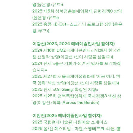
영(윤은경 ‹뮤트›)
2025 제5회 성북청춘불패영화제 단편경쟁8 상영
(윤은경 ‹뮤트›)
2025 홍콩 «B-Cut» 스크리닝 프로그램 상영(윤은
경 ‹루프›)
이강선(2023, 2024 예비예술인사업 참여자)
2024 제16회 DMZ국제다큐멘터리영화제 한국경
쟁 선정작 상영(이강선 ‹신이 사탕을 삼킬 때›)
2024 전시 «좋은 기회가 생겨서 입사를 포기하겠
습니다»
2025 제27회 서울국제여성영화제 ‘지금 여기, 한
국 영화’ 섹션 상영(이강선 ‹신이 사탕을 삼킬 때›)
2025 전시 «On Going: 확장된 지형»
2025 제25회 전북독립영화제 국내경쟁3 섹션 상
영(이강선 ‹착륙: Across the Border›)
이민진(2025 예비예술인사업 참여자)
2025 국립현대미술관 다원예술 쇼케이스
2025 옵/신 페스티벌 - 마텐 스팽베르크 ‹나튼-홀