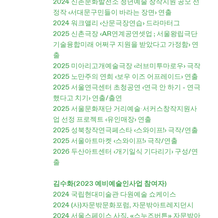
2024 신촌문화발전소 청년예술 창작지원 공모 선
정작 ‹서대문구민들이 바라는 장면› 연출
2024 워크앨리 ‹산문극장연습› 드라마터그
2025 신촌극장 ‹AR연계공연셋업 ; 서울왕립극단
기술융합미래 어쩌구 지원을 받았다고 가정함› 연
출
2025 미아리고개예술극장 ‹러브미투마로우› 극작
2025 노만주의 연희 ‹보우 이즈 어프레이드› 연출
2025 서울연극센터 초청공연 ‹연극 안 하기 - 연극
했다고 치기› 연출/출연
2025 서울문화재단 거리예술∙서커스창작지원사
업 선정 프로젝트 ‹유인매장› 연출
2025 성북창작연극페스타 ‹스와이프!› 극작/연출
2025 서울아트마켓 ‹스와이프!› 극작/연출
2026 두산아트센터 ‹개기일식 기다리기› 구성/연
출
김수화(2023 예비예술인사업 참여자)
2024 국립현대미술관 다원예술 쇼케이스
2024 (사)자문밖문화포럼, 자문밖아트레지던시
2024 서울스페이스 사직, «스누즈버튼» 자문밖아