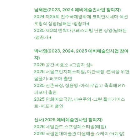
남해든(2023, 2024 예비예술인사업 참여자)
2024 제25회 전주국제영화제 코리안시네마 섹션
초청작 상영(남해든 ‹맹꽁가›)
2025 제3회 반짝다큐페스티벌 단편 상영(남해든
‹맹꽁가›)
박서영(2023, 2024, 2025 예비예술인사업 참여
자)
2025 공간 비호소 «그림자 섬»
2025 서울프린지페스티벌, 야간극장 ‹연극을 위한
몸풀기› 퍼포머 출연
2025 신촌극장, 정윤영 ‹아직 무겁고 축축해요?›
퍼포머 출연
2025 연희예술극장, 파손주의 ‹그린 폴터가이스
트› 퍼포머 출연
신서(2025 예비예술인사업 참여자)
2026 네덜란드 스프링페스티벌(예정)
2026 국립현대미술관 다원예술 쇼케이스(예정)