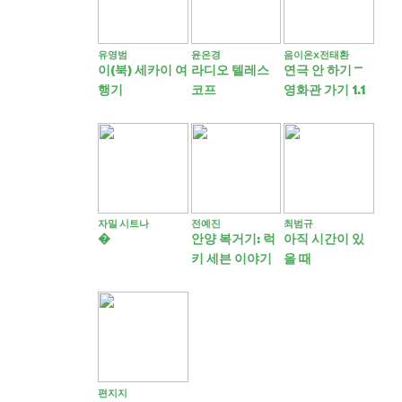
유영범
윤은경
음이온ⅹ전태환
이(북) 세카이 여
라디오 텔레스
연극 안 하기 ⎻
행기
코프
영화관 가기 1.1
자밀 시트나
전예진
최범규
�
안양 복거기: 럭
아직 시간이 있
키 세븐 이야기
을 때
편지지